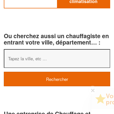
climatisation
Ou cherchez aussi un chauffagiste en
entrant votre ville, département… :
✕
Vous êtes un
professionnel ?
Une entreprise de Chauffage et