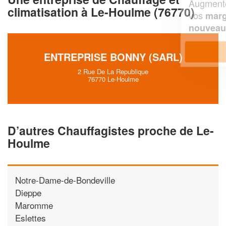
Augmentez votre
et
chiffre d'affaires
climatisation à Le-Houlme (76770)
vos
tout en gagnant de
marges
!
nouveaux clients
En savoir plus
ENTREPRISE BONNY (SARL)
2 Rue De La Republique
76770 Le-Houlme
D’autres Chauffagistes proche de Le-
Houlme
Notre-Dame-de-Bondeville
Dieppe
Maromme
Eslettes