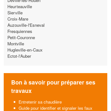
Deville-les-Rouen
Heurteauville
Sierville
Croix-Mare
Auzouville-l'Esneval
Fresquiennes
Petit-Couronne
Montville
Hugleville-en-Caux
Ectot-l'Auber
Bon à savoir pour préparer ses
travaux
Entretenir sa chaudière
Guide pour identifier et signaler les faux