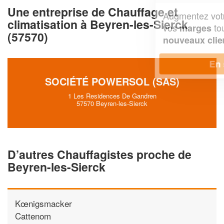
Une entreprise de Chauffage et
Augmentez votre
et
chiffre d'affaires
climatisation à Beyren-les-Sierck
vos
tout en gagnant de
marges
(57570)
!
nouveaux clients
En savoir plus
SOCIÉTÉ POWERSOL (SAS)
1 Les Residences De Gandren
57570 Beyren-les-Sierck
D’autres Chauffagistes proche de
Beyren-les-Sierck
Kœnigsmacker
Cattenom