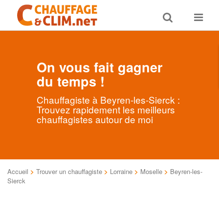
Toggle
Toggle
search
navigat
On vous fait gagner
du temps !
Chauffagiste à Beyren-les-Sierck :
Trouvez rapidement les meilleurs
chauffagistes autour de moi
Accueil
>
Trouver un chauffagiste
>
Lorraine
>
Moselle
>
Beyren-les-
Sierck