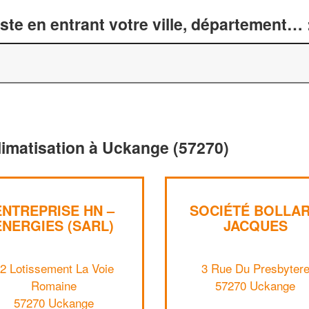
te en entrant votre ville, département… 
limatisation à Uckange (57270)
ENTREPRISE HN –
SOCIÉTÉ BOLLA
ENERGIES (SARL)
JACQUES
2 Lotissement La Voie
3 Rue Du Presbyter
Romaine
57270 Uckange
57270 Uckange