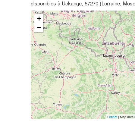
disponibles à Uckange, 57270 (Lorraine, Mose
+
−
Leaflet
| Map data