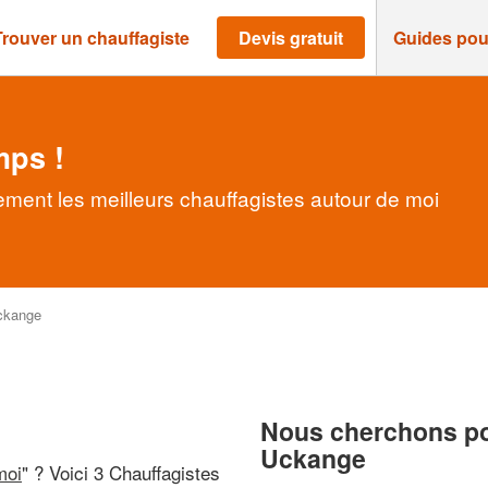
Trouver un chauffagiste
Devis gratuit
Guides pou
mps !
ment les meilleurs chauffagistes autour de moi
ckange
Nous cherchons pou
Uckange
moi
" ? Voici 3 Chauffagistes