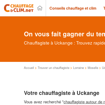
Conseils chauffage et clim
On vous fait gagner du te
Chauffagiste à Uckange : Trouvez rapide
Accueil
>
Trouver un chauffagiste
>
Lorraine
>
Moselle
>
U
Votre chauffagiste à Uckange
Vous avez recherché "
chauffagiste autour de 