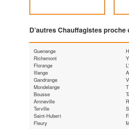
D’autres Chauffagistes proche
Guenange
H
Richemont
Y
Florange
L
Illange
A
Gandrange
V
Mondelange
T
Bousse
T
Amneville
R
Terville
S
Saint-Hubert
F
Fleury
M