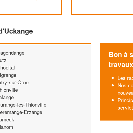
 d'Uckange
agondange
Bon à s
utz
travau
'hopital
lgrange
Les ra
itry-sur-Orne
Nos co
hionville
nouvea
alange
Princi
urange-les-Thionville
servie
eremange-Erzange
ameck
anom