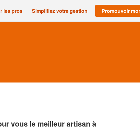
r les pros
Simplifiez votre gestion
Promouvoir mon
r vous le meilleur artisan à