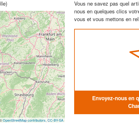
lle)
Vous ne savez pas quel arti
nous en quelques clics vot
vous et vous mettons en rela
Envoyez-nous en qu
Chau
 ©
OpenStreetMap contributors,
CC-BY-SA