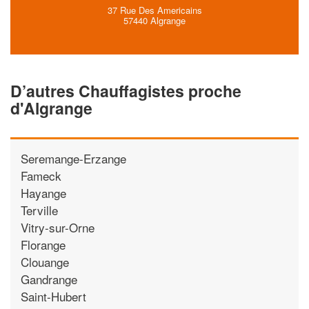
37 Rue Des Americains
57440 Algrange
D’autres Chauffagistes proche
d'Algrange
Seremange-Erzange
Fameck
Hayange
Terville
Vitry-sur-Orne
Florange
Clouange
Gandrange
Saint-Hubert