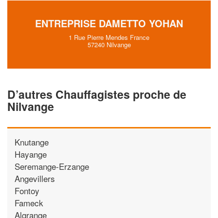
ENTREPRISE DAMETTO YOHAN
1 Rue Pierre Mendes France
57240 Nilvange
D’autres Chauffagistes proche de
Nilvange
Knutange
Hayange
Seremange-Erzange
Angevillers
Fontoy
Fameck
Algrange