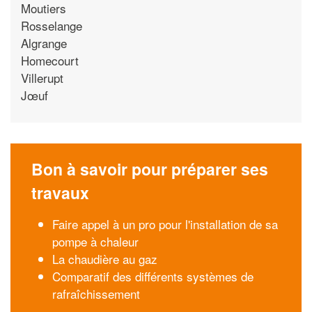
Moutiers
Rosselange
Algrange
Homecourt
Villerupt
Jœuf
Bon à savoir pour préparer ses
travaux
Faire appel à un pro pour l'installation de sa
pompe à chaleur
La chaudière au gaz
Comparatif des différents systèmes de
rafraîchissement