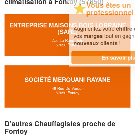
climatisation à Fontoy (57650)
Vous êtes un
professionnel ?
ENTREPRISE MAISONS BOIS LORRAINE
Augmentez votre
et
chiffre d'affaires
(SARL)
vos
tout en gagnant de
marges
Zac Le Rond Bois
!
nouveaux clients
57650 Fontoy
En savoir plus
SOCIÉTÉ MEROUANI RAYANE
49 Rue De Verdun
57650 Fontoy
D’autres Chauffagistes proche de
Fontoy