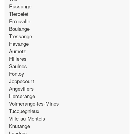
Russange
Tiercelet
Errouville
Boulange
Tressange
Havange
Aumetz
Fillieres
Saulnes
Fontoy
Joppecourt
Angevillers
Herserange
Volmerange-les-Mines
Tucquegnieux
Ville-au-Montois
Knutange
Landres