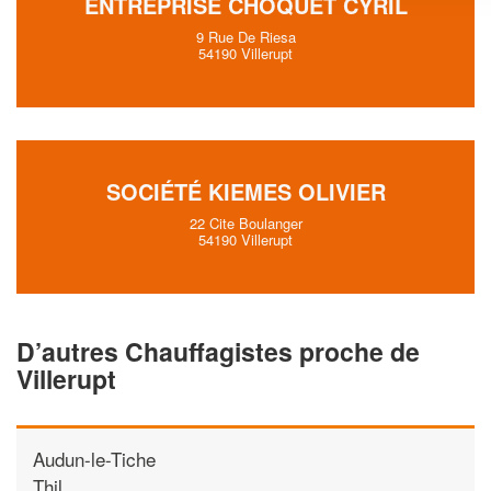
ENTREPRISE CHOQUET CYRIL
9 Rue De Riesa
54190 Villerupt
SOCIÉTÉ KIEMES OLIVIER
22 Cite Boulanger
54190 Villerupt
D’autres Chauffagistes proche de
Villerupt
Audun-le-Tiche
Thil