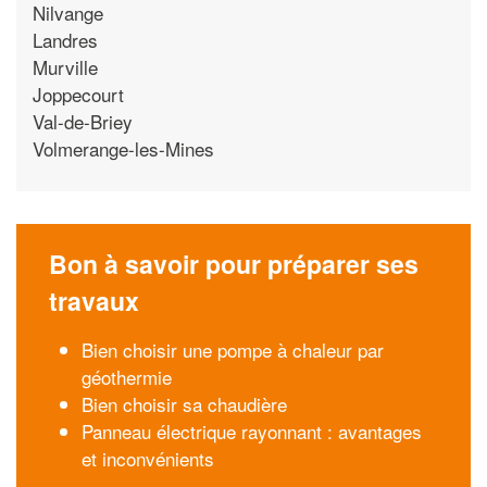
Nilvange
Landres
Murville
Joppecourt
Val-de-Briey
Volmerange-les-Mines
Bon à savoir pour préparer ses
travaux
Bien choisir une pompe à chaleur par
géothermie
Bien choisir sa chaudière
Panneau électrique rayonnant : avantages
et inconvénients