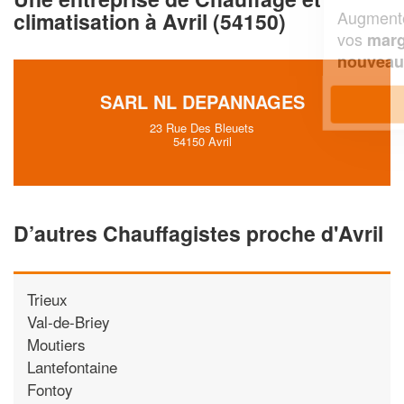
Augmentez votre
et
chiffre d'affaires
climatisation à Avril (54150)
vos
tout en gagnant de
marges
!
nouveaux clients
SARL NL DEPANNAGES
En savoir plus
23 Rue Des Bleuets
54150 Avril
D’autres Chauffagistes proche d'Avril
Trieux
Val-de-Briey
Moutiers
Lantefontaine
Fontoy