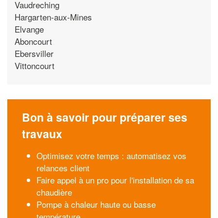
Vaudreching
Hargarten-aux-Mines
Elvange
Aboncourt
Ebersviller
Vittoncourt
Bon à savoir pour préparer ses
travaux
Optimisez votre temps : automatisez vos
relances client
Faire appel à un pro pour l'installation de sa
chaudière
Pompe à chaleur haute ou basse
température