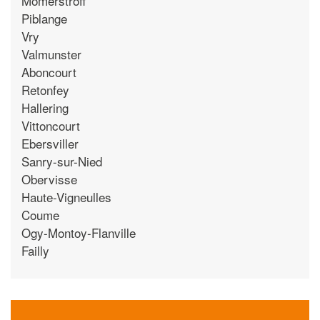
Momerstroff
Piblange
Vry
Valmunster
Aboncourt
Retonfey
Hallering
Vittoncourt
Ebersviller
Sanry-sur-Nied
Obervisse
Haute-Vigneulles
Coume
Ogy-Montoy-Flanville
Failly