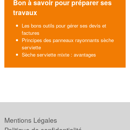
Bon à savoir pour préparer ses
travaux
Les bons outils pour gérer ses devis et
factures
Principes des panneaux rayonnants sèche
serviette
Sèche serviette mixte : avantages
Mentions Légales
Politique de confidentialité