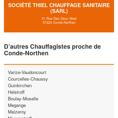
SOCIÉTÉ THIEL CHAUFFAGE SANITAIRE
(SARL)
31 Rue Des Deux Nied
57220 Conde-Northen
D’autres Chauffagistes proche de
Conde-Northen
Varize-Vaudoncourt
Courcelles-Chaussy
Guinkirchen
Helstroff
Boulay-Moselle
Megange
Maizeroy