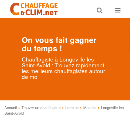
Toggle
Toggle
search
navigat
On vous fait gagner
du temps !
Chauffagiste à Longeville-les-
Saint-Avold : Trouvez rapidement
les meilleurs chauffagistes autour
de moi
Accueil
>
Trouver un chauffagiste
>
Lorraine
>
Moselle
>
Longeville-les-
Saint-Avold