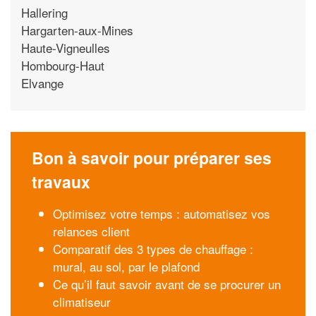
Hallering
Hargarten-aux-Mines
Haute-Vigneulles
Hombourg-Haut
Elvange
Bon à savoir pour préparer ses
travaux
Optimisez votre temps : automatisez vos
relances client
Comparatif des 3 types de chauffage :
mural, au sol, par le plafond
Ce qu’il faut savoir avant de se procurer un
climatiseur