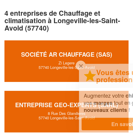
4 entreprises de Chauffage et
climatisation à Longeville-les-Saint-
Avold (57740)
SOCIÉTÉ AR CHAUFFAGE (SAS)
Zi Legere
✕
57740 Longeville-les-Saint-Avold
Vous êtes un
professionnel ?
Augmentez votre
et
chiffre d'affaires
vos
tout en gagnant de
marges
ENTREPRISE GEO-EXPERTS (SARL)
!
nouveaux clients
8 Rue Des Glandieres
57740 Longeville-les-Saint-Avold
En savoir plus