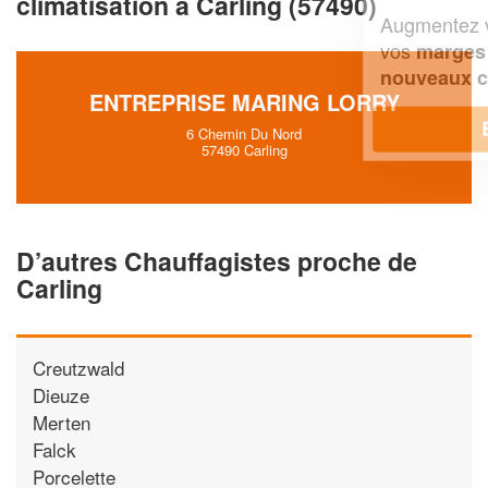
climatisation à Carling (57490)
Augmentez votre
et
chiffre d'affaires
vos
tout en gagnant de
marges
!
nouveaux clients
ENTREPRISE MARING LORRY
En savoir plus
6 Chemin Du Nord
57490 Carling
D’autres Chauffagistes proche de
Carling
Creutzwald
Dieuze
Merten
Falck
Porcelette