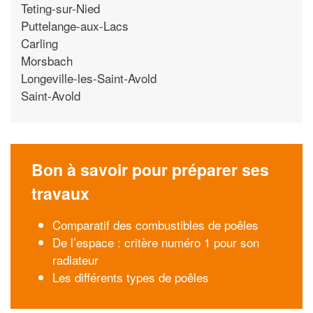
Teting-sur-Nied
Puttelange-aux-Lacs
Carling
Morsbach
Longeville-les-Saint-Avold
Saint-Avold
Bon à savoir pour préparer ses
travaux
Comparatif des combustibles de poêles
De l’espace : critère numéro 1 pour son
radiateur
Les différents types de poêles