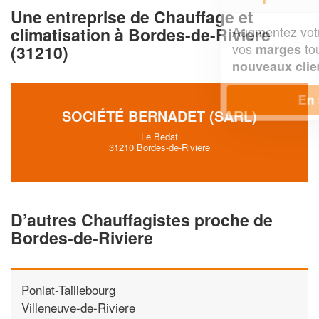
Une entreprise de Chauffage et
Augmentez votre
et
chiffre d'affaires
climatisation à Bordes-de-Riviere
vos
tout en gagnant de
marges
(31210)
!
nouveaux clients
En savoir plus
SOCIÉTÉ BERNADET (SARL)
Le Bedat
31210 Bordes-de-Riviere
D’autres Chauffagistes proche de
Bordes-de-Riviere
Ponlat-Taillebourg
Villeneuve-de-Riviere