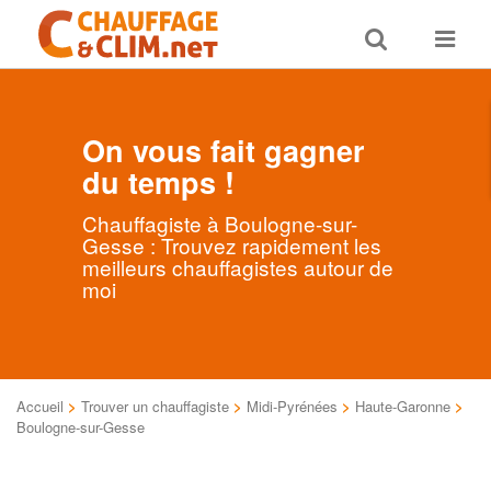
Toggle
Toggle
search
navigat
On vous fait gagner
du temps !
Chauffagiste à Boulogne-sur-
Gesse : Trouvez rapidement les
meilleurs chauffagistes autour de
moi
Accueil
>
Trouver un chauffagiste
>
Midi-Pyrénées
>
Haute-Garonne
>
Boulogne-sur-Gesse