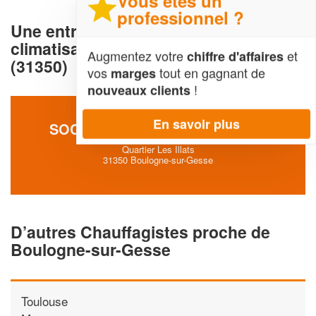
Vous êtes un
professionnel ?
Une entreprise de Chauffage et
climatisation à Boulogne-sur-Gesse
Augmentez votre
et
chiffre d'affaires
(31350)
vos
tout en gagnant de
marges
!
nouveaux clients
En savoir plus
SOCIÉTÉ AVI L’ENERGIE (SARL)
Quartier Les Illats
31350 Boulogne-sur-Gesse
D’autres Chauffagistes proche de
Boulogne-sur-Gesse
Toulouse