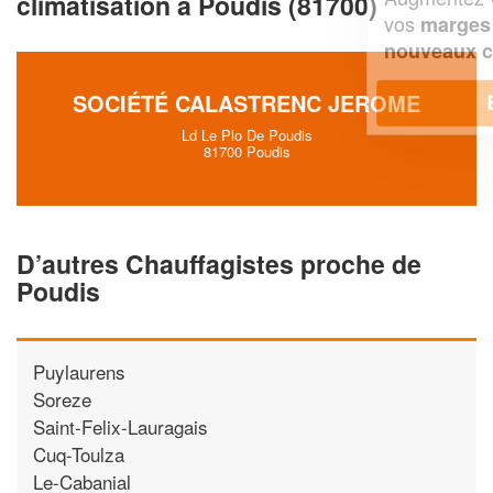
climatisation à Poudis (81700)
vos
tout en gagnant de
marges
!
nouveaux clients
SOCIÉTÉ CALASTRENC JEROME
En savoir plus
Ld Le Plo De Poudis
81700 Poudis
D’autres Chauffagistes proche de
Poudis
Puylaurens
Soreze
Saint-Felix-Lauragais
Cuq-Toulza
Le-Cabanial