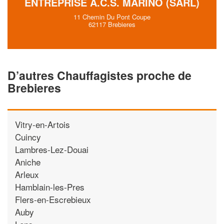
ENTREPRISE A.C.S. MARINO (SARL)
11 Chemin Du Pont Coupe
62117 Brebieres
D’autres Chauffagistes proche de
Brebieres
Vitry-en-Artois
Cuincy
Lambres-Lez-Douai
Aniche
Arleux
Hamblain-les-Pres
Flers-en-Escrebieux
Auby