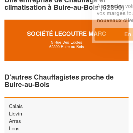
Augmentez votre
et
chiffre d'affaires
climatisation à Buire-au-Bois (62390)
vos
tout en gagnant de
marges
!
nouveaux clients
SOCIÉTÉ LECOUTRE MARC
En savoir plus
5 Rue Des Ecoles
62390 Buire-au-Bois
D’autres Chauffagistes proche de
Buire-au-Bois
Calais
Lievin
Arras
Lens