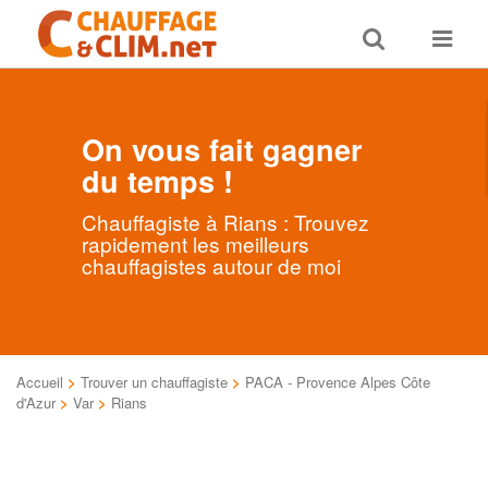
Toggle
Toggle
search
navigat
On vous fait gagner
du temps !
Chauffagiste à Rians : Trouvez
rapidement les meilleurs
chauffagistes autour de moi
Accueil
>
Trouver un chauffagiste
>
PACA - Provence Alpes Côte
d'Azur
>
Var
>
Rians