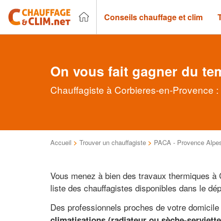
Conseils chauffage et clim
On vous fait gagner du te
Chauffagiste à Corbieres-en-Provence : 
Accueil
>
Trouver un chauffagiste
>
PACA - Provence Alpes
Vous menez à bien des travaux thermiques à C
liste des chauffagistes disponibles dans le d
Des professionnels proches de votre domicile
climatisations (radiateur ou sèche-serviett