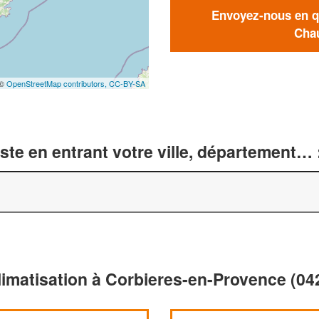
Envoyez-nous en qu
Chau
 ©
OpenStreetMap contributors,
CC-BY-SA
te en entrant votre ville, département… 
limatisation à Corbieres-en-Provence (04