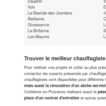
Dauphin
V
Volx
E
La-Bastide-des-Jourdans
J
Reillanne
Q
Ginasservis
L
La-Brillanne
S
Les-Mayons
L
Trouver le meilleur chauffagist
Pour réaliser vos projets et coller au plus pr
contactez les experts présentés par chauffage
chauffagistes sont disponibles pour différents
mais aussi la rénovation d'un sèche-serviet
Corbières-en-Provence réalisent aussi le
pass
et autres pres
place d'un contrat d'entretien