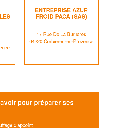
S
ENTREPRISE AZUR
LES
FROID PACA (SAS)
✕
17 Rue De La Burlieres
Vous êtes un
04220 Corbieres-en-Provence
professionnel ?
vence
Augmentez votre
et
chiffre d'affaires
vos
tout en gagnant de
marges
!
nouveaux clients
En savoir plus
avoir pour préparer ses
x
uffage d’appoint