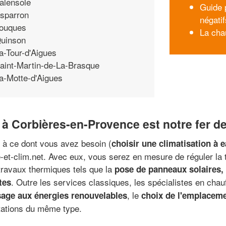
alensole
Guide p
sparron
négatif
ouques
La cha
uinson
a-Tour-d'Aigues
aint-Martin-de-La-Brasque
a-Motte-d'Aigues
e à Corbières-en-Provence est notre fer d
ès à ce dont vous avez besoin (
choisir une climatisation à e
-et-clim.net. Avec eux, vous serez en mesure de réguler la
 travaux thermiques tels que la
pose de panneaux solaires, 
. Outre les services classiques, les spécialistes en cha
tes
, le
age aux énergies renouvelables
choix de l'emplaceme
tations du même type.