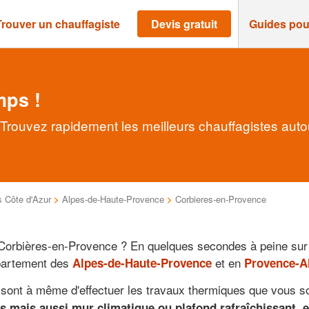
Trouver un chauffagiste
Devis gratuit
Guides pou
mps !
Trouvez rapidement les meilleurs chauffagistes auto
 Côte d'Azur
>
Alpes-de-Haute-Provence
>
Corbieres-en-Provence
orbières-en-Provence ? En quelques secondes à peine sur c
épartement des
et en
Alpes-de-Haute-Provence
Provence-A
 sont à même d'effectuer les travaux thermiques que vous s
es mais aussi mur climatique ou plafond rafraîchissant, e