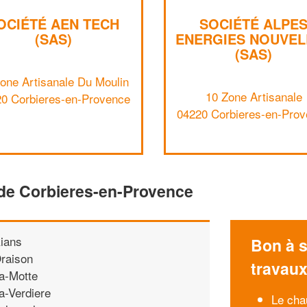
OCIÉTÉ AEN TECH
SOCIÉTÉ ALPE
(SAS)
ENERGIES NOUVEL
(SAS)
one Artisanale Du Moulin
10 Zone Artisanale
0 Corbieres-en-Provence
04220 Corbieres-en-Pro
 de Corbieres-en-Provence
ians
Bon à s
raison
travau
a-Motte
a-Verdiere
Le cha