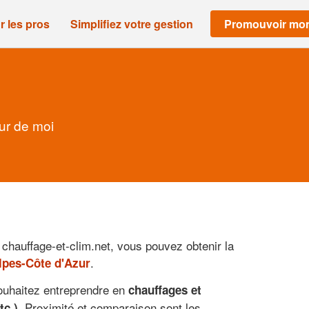
r les pros
Simplifiez votre gestion
Promouvoir mon
ur de moi
hauffage-et-clim.net, vous pouvez obtenir la
.
lpes-Côte d'Azur
ouhaitez entreprendre en
chauffages et
. Proximité et comparaison sont les
tc.)