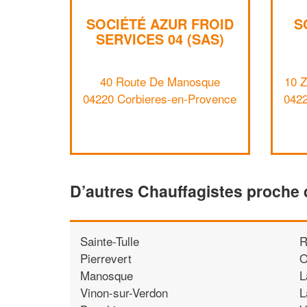
SOCIÉTÉ AZUR FROID
S
SERVICES 04 (SAS)
40 Route De Manosque
10 Z
04220 Corbieres-en-Provence
0422
D’autres Chauffagistes proche
Sainte-Tulle
R
Pierrevert
O
Manosque
L
Vinon-sur-Verdon
L