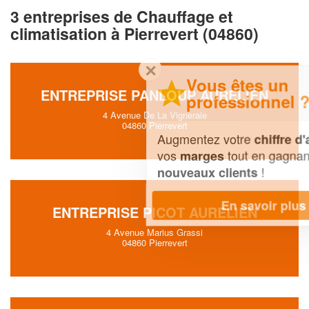
3 entreprises de Chauffage et
climatisation à Pierrevert (04860)
✕
Vous êtes un
ENTREPRISE PANLOUP AURELIEN
professionnel ?
4 Avenue De La Vigneraie
04860 Pierrevert
Augmentez votre
et
chiffre d'affaires
vos
tout en gagnant de
marges
!
nouveaux clients
En savoir plus
ENTREPRISE PICOT AURELIEN
4 Avenue Marius Grassi
04860 Pierrevert