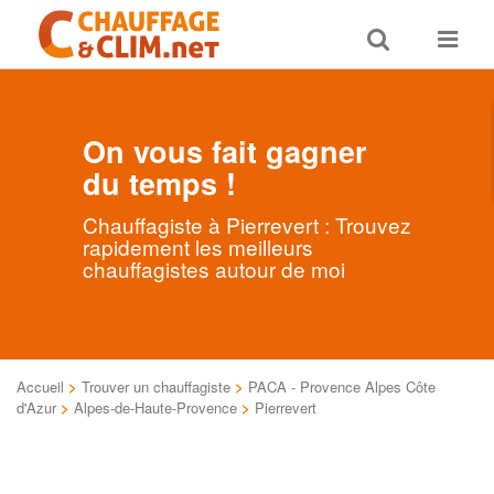
Toggle
Toggle
search
navigat
On vous fait gagner
du temps !
Chauffagiste à Pierrevert : Trouvez
rapidement les meilleurs
chauffagistes autour de moi
Accueil
>
Trouver un chauffagiste
>
PACA - Provence Alpes Côte
d'Azur
>
Alpes-de-Haute-Provence
>
Pierrevert