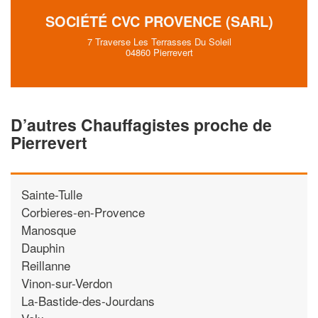
SOCIÉTÉ CVC PROVENCE (SARL)
7 Traverse Les Terrasses Du Soleil
04860 Pierrevert
D’autres Chauffagistes proche de
Pierrevert
Sainte-Tulle
Corbieres-en-Provence
Manosque
Dauphin
Reillanne
Vinon-sur-Verdon
La-Bastide-des-Jourdans