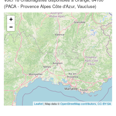
(PACA - Provence Alpes Côte d'Azur, Vaucluse)
+
−
Leaflet
| Map data ©
OpenStreetMap contributors,
CC-BY-SA