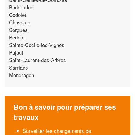
Bedarrides
Codolet
Chusclan
Sorgues
Bedoin
Sainte-Cecile-les-Vignes
Pujaut
Saint-Laurent-des-Arbres
Sarrians
Mondragon
Bon à savoir pour préparer ses
travaux
Surveiller les changements de