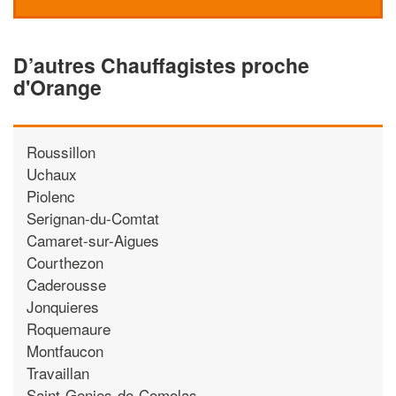
D’autres Chauffagistes proche
d'Orange
Roussillon
Uchaux
Piolenc
Serignan-du-Comtat
Camaret-sur-Aigues
Courthezon
Caderousse
Jonquieres
Roquemaure
Montfaucon
Travaillan
Saint-Genies-de-Comolas