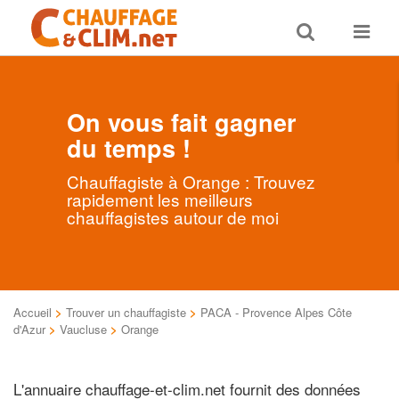
Toggle
Toggle
search
navigat
On vous fait gagner
du temps !
Chauffagiste à Orange : Trouvez
rapidement les meilleurs
chauffagistes autour de moi
Accueil
>
Trouver un chauffagiste
>
PACA - Provence Alpes Côte
d'Azur
>
Vaucluse
>
Orange
L'annuaire chauffage-et-clim.net fournit des données