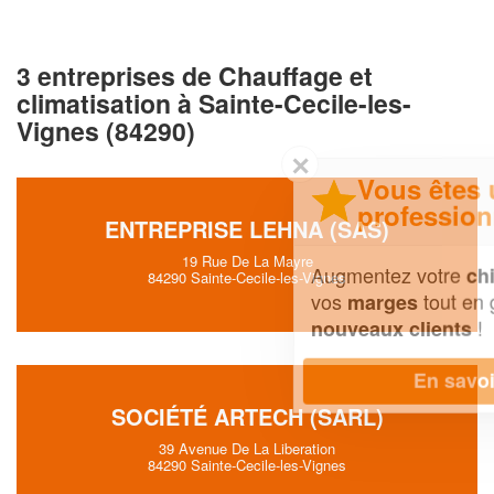
3 entreprises de Chauffage et
climatisation à Sainte-Cecile-les-
Vignes (84290)
✕
Vous êtes un
professionnel ?
ENTREPRISE LEHNA (SAS)
19 Rue De La Mayre
Augmentez votre
et
chiffre d'affaires
84290 Sainte-Cecile-les-Vignes
vos
tout en gagnant de
marges
!
nouveaux clients
En savoir plus
SOCIÉTÉ ARTECH (SARL)
39 Avenue De La Liberation
84290 Sainte-Cecile-les-Vignes