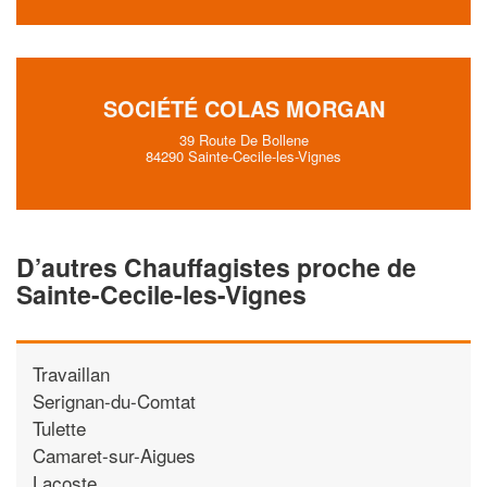
SOCIÉTÉ COLAS MORGAN
39 Route De Bollene
84290 Sainte-Cecile-les-Vignes
D’autres Chauffagistes proche de
Sainte-Cecile-les-Vignes
Travaillan
Serignan-du-Comtat
Tulette
Camaret-sur-Aigues
Lacoste