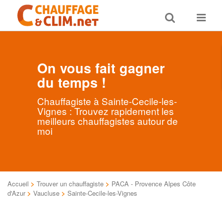
Toggle
Toggle
search
navigat
On vous fait gagner
du temps !
Chauffagiste à Sainte-Cecile-les-
Vignes : Trouvez rapidement les
meilleurs chauffagistes autour de
moi
Accueil
>
Trouver un chauffagiste
>
PACA - Provence Alpes Côte
d'Azur
>
Vaucluse
>
Sainte-Cecile-les-Vignes