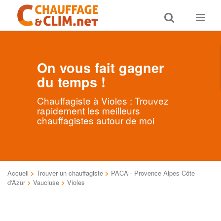
Toggle
Toggle
search
navigat
On vous fait gagner
du temps !
Chauffagiste à Violes : Trouvez
rapidement les meilleurs
chauffagistes autour de moi
Accueil
>
Trouver un chauffagiste
>
PACA - Provence Alpes Côte
d'Azur
>
Vaucluse
>
Violes