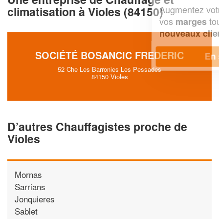
Augmentez votre
et
chiffre d'affaires
climatisation à Violes (84150)
vos
tout en gagnant de
marges
!
nouveaux clients
SOCIÉTÉ BOSANCIC FREDERIC
En savoir plus
52 Che Les Barronies Les Pessades
84150 Violes
D’autres Chauffagistes proche de
Violes
Mornas
Sarrians
Jonquieres
Sablet