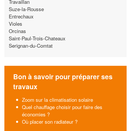
Travaillan
Suze-la-Rousse
Entrechaux
Violes
Orcinas
Saint-Paul-Trois-Chateaux
Serignan-du-Comtat
Bon à savoir pour préparer ses
travaux
Zoom sur la climatisation solaire
Quel chauffage choisir pour faire des
économies ?
Où placer son radiateur ?