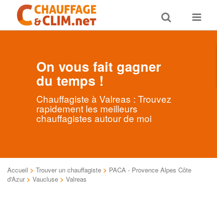
Toggle
Toggle
search
navigat
On vous fait gagner
du temps !
Chauffagiste à Valreas : Trouvez
rapidement les meilleurs
chauffagistes autour de moi
Accueil
>
Trouver un chauffagiste
>
PACA - Provence Alpes Côte
d'Azur
>
Vaucluse
>
Valreas