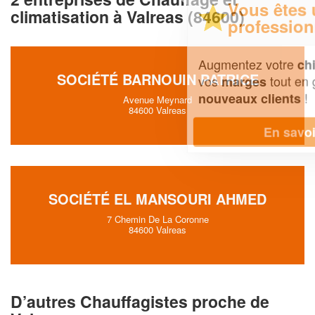
Vous êtes un
climatisation à Valreas (84600)
professionnel ?
Augmentez votre
et
chiffre d'affaires
SOCIÉTÉ BARNOUIN PATRICE
vos
tout en gagnant de
marges
!
nouveaux clients
Avenue Meynard
84600 Valreas
En savoir plus
SOCIÉTÉ EL MANSOURI AHMED
7 Chemin De La Coronne
84600 Valreas
D’autres Chauffagistes proche de