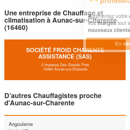
Une entreprise de Chauffage et
Augmentez votre
et
chiffre d'affaires
climatisation à Aunac-sur-Charente
vos
tout en gagnant de
marges
(16460)
!
nouveaux clients
En savoir plus
SOCIÉTÉ FROID CHARENTE
ASSISTANCE (SAS)
3 Impasse Des Grands Pres
16460 Aunac-sur-Charente
D’autres Chauffagistes proche
d'Aunac-sur-Charente
Angouleme