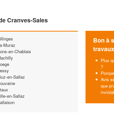
 de Cranves-Sales
illinges
Bon à s
a-Muraz
travau
ons-en-Chablais
achilly
Plus qu
oege
?
essy
Pompe 
iuz-en-Sallaz
Avis s
ouvaine
que pro
taux
inviola
ille-en-Sallaz
allaison