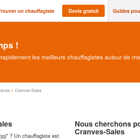
Trouver un chauffagiste
Devis gratuit
Guides pou
mps !
rapidement les meilleurs chauffagistes autour de mo
avoie
>
Cranves-Sales
ales
Nous cherchons pou
Cranves-Sales
moi
" ? Un chauffagiste est