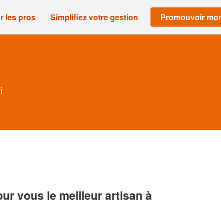
r les pros
Simplifiez votre gestion
Promouvoir mon
i
r vous le meilleur artisan à