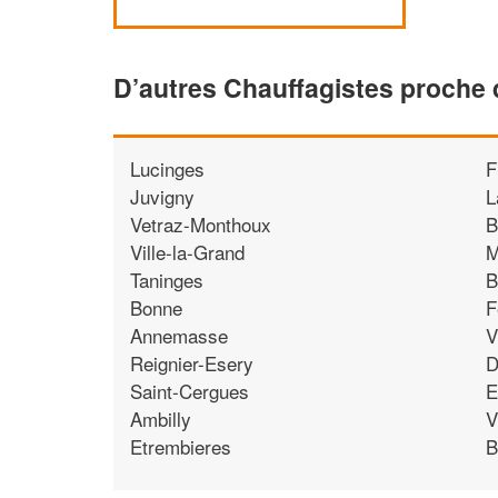
D’autres Chauffagistes proche
Lucinges
F
Juvigny
L
Vetraz-Monthoux
B
Ville-la-Grand
M
Taninges
B
Bonne
F
Annemasse
V
Reignier-Esery
D
Saint-Cergues
E
Ambilly
V
Etrembieres
B