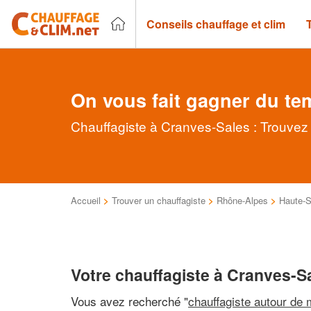
Conseils chauffage et clim
On vous fait gagner du te
Chauffagiste à Cranves-Sales : Trouvez 
Accueil
>
Trouver un chauffagiste
>
Rhône-Alpes
>
Haute-S
Votre chauffagiste à Cranves-S
Vous avez recherché "
chauffagiste autour de 