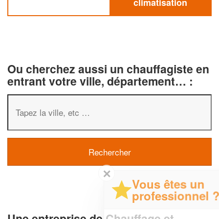
climatisation
Ou cherchez aussi un chauffagiste en
entrant votre ville, département… :
✕
Vous êtes un
professionnel ?
Une entreprise de Chauffage et