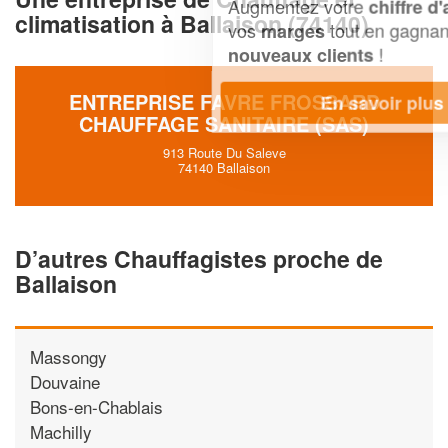
Augmentez votre
et
chiffre d'affaires
climatisation à Ballaison (74140)
vos
tout en gagnant de
marges
!
nouveaux clients
ENTREPRISE FAVRE FROSSARD
En savoir plus
CHAUFFAGE SANITAIRE (SAS)
913 Route Du Saleve
74140 Ballaison
D’autres Chauffagistes proche de
Ballaison
Massongy
Douvaine
Bons-en-Chablais
Machilly