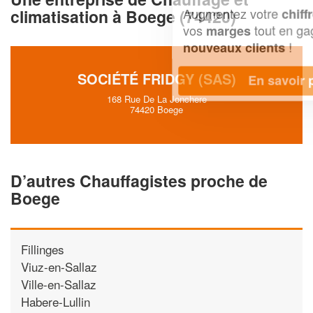
Augmentez votre
et
chiffre d'affaires
climatisation à Boege (74420)
vos
tout en gagnant de
marges
!
nouveaux clients
SOCIÉTÉ FRIDGY (SAS)
En savoir plus
168 Rue De La Jonchere
74420 Boege
D’autres Chauffagistes proche de
Boege
Fillinges
Viuz-en-Sallaz
Ville-en-Sallaz
Habere-Lullin