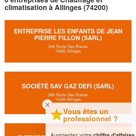
climatisation à Allinges (74200)
ENTREPRISE LES ENFANTS DE JEAN
PIERRE FILLON (SARL)
289 Route Des Blaves
74200 Allinges
SOCIÉTÉ SAV GAZ DEFI (SARL)
289 Route Des Blaves
74200 Allinges
✕
Vous êtes un
professionnel ?
Augmentez votre
et
chiffre d'affaires