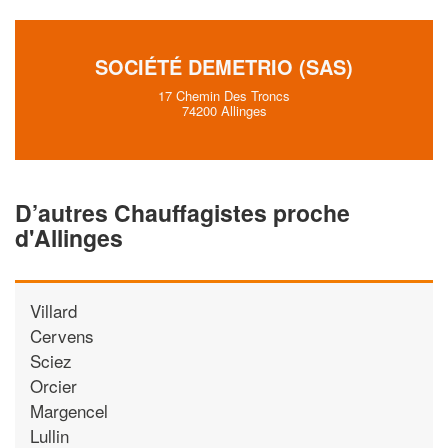
SOCIÉTÉ DEMETRIO (SAS)
17 Chemin Des Troncs
74200 Allinges
D’autres Chauffagistes proche
d'Allinges
Villard
Cervens
Sciez
Orcier
Margencel
Lullin