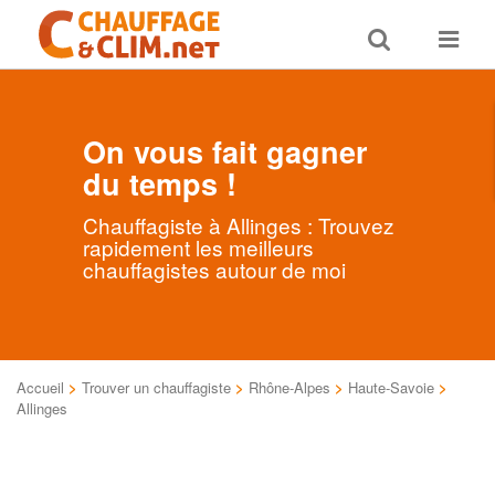
Toggle
Toggle
search
navigat
On vous fait gagner
du temps !
Chauffagiste à Allinges : Trouvez
rapidement les meilleurs
chauffagistes autour de moi
Accueil
>
Trouver un chauffagiste
>
Rhône-Alpes
>
Haute-Savoie
>
Allinges