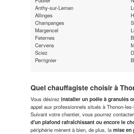
Publier
N
Anthy-sur-Leman
L
Allinges
H
Champanges
S
Margencel
L
Feternes
B
Cervens
M
Sciez
D
Perrignier
B
Quel chauffagiste choisir à Th
Vous désirez
installer un poêle à granulés 
appel aux professionnels situés à Thonon-les-B
Suivant votre chantier, vous pourrez contact
d'un plafond rafraîchissant ou encore le cho
périphérie mènent à bien, de plus, la
mise en 