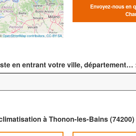
Envoyez-nous en qu
Chau
 ©
OpenStreetMap contributors,
CC-BY-SA
te en entrant votre ville, département… 
climatisation à Thonon-les-Bains (74200)