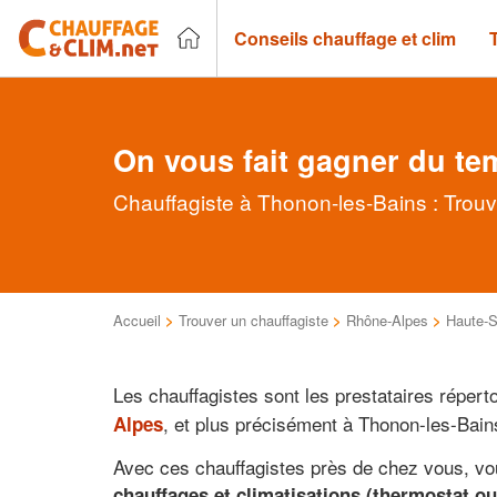
Conseils chauffage et clim
On vous fait gagner du te
Chauffagiste à Thonon-les-Bains : Trouv
Accueil
>
Trouver un chauffagiste
>
Rhône-Alpes
>
Haute-S
Les chauffagistes sont les prestataires répert
, et plus précisément à Thonon-les-Bain
Alpes
Avec ces chauffagistes près de chez vous, vou
chauffages et climatisations (thermostat ou