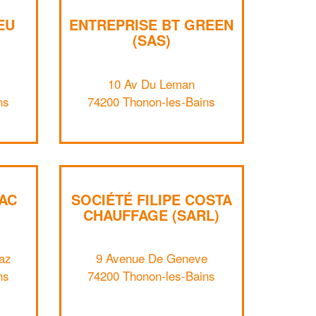
EU
ENTREPRISE BT GREEN
(SAS)
10 Av Du Leman
ns
74200 Thonon-les-Bains
LAC
SOCIÉTÉ FILIPE COSTA
CHAUFFAGE (SARL)
az
9 Avenue De Geneve
ns
74200 Thonon-les-Bains
✕
Vous êtes un