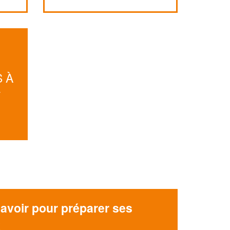
professionnel ?
Augmentez votre
et
chiffre d'affaires
vos
tout en gagnant de
marges
!
nouveaux clients
 À
En savoir plus
-
avoir pour préparer ses
x