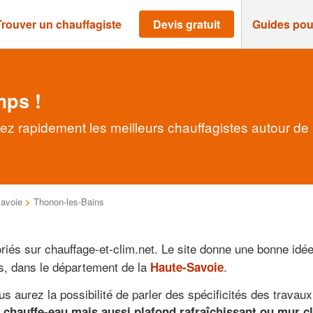
Trouver un chauffagiste
Devis gratuit
Guides pou
mps !
ez rapidement les meilleurs chauffagistes autour de
avoie
>
Thonon-les-Bains
oriés sur chauffage-et-clim.net. Le site donne une bonne idé
s, dans le département de la
.
Haute-Savoie
s aurez la possibilité de parler des spécificités des trava
 chauffe-eau mais aussi plafond rafraîchissant ou mur cl