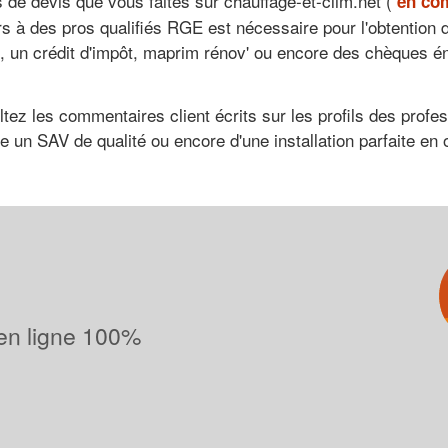
e devis que vous faites sur chauffage-et-clim.net (
en com
rs à des pros qualifiés RGE est nécessaire pour l'obtention d
+, un crédit d'impôt, maprim rénov' ou encore des chèques é
ultez les commentaires client écrits sur les profils des pro
un SAV de qualité ou encore d'une installation parfaite en o
 en ligne 100%