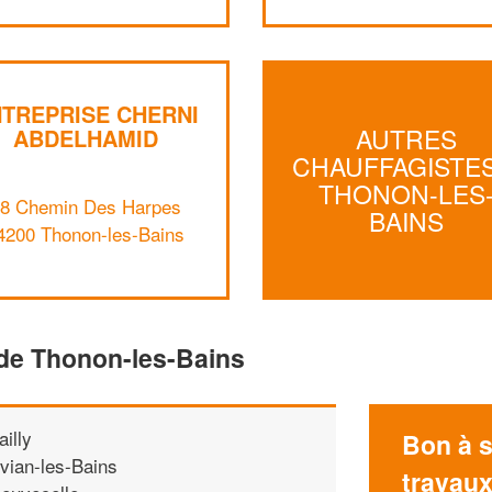
TREPRISE CHERNI
AUTRES
ABDELHAMID
CHAUFFAGISTES
THONON-LES
8 Chemin Des Harpes
BAINS
4200 Thonon-les-Bains
 de Thonon-les-Bains
ailly
Bon à s
vian-les-Bains
travau