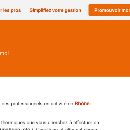
r les pros
Simplifiez votre gestion
Promouvoir mon
 moi
e des professionnels en activité en
Rhône-
ux thermiques que vous cherchez à effectuer en
. Chauffage-et-clim.net donne
imatique, etc.)