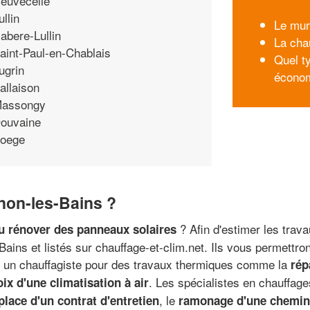
euvecelle
ullin
Le mur
abere-Lullin
La cha
aint-Paul-en-Chablais
Quel t
ugrin
écono
allaison
assongy
ouvaine
oege
onon-les-Bains ?
? Afin d'estimer les trav
ou rénover des panneaux solaires
ains et listés sur chauffage-et-clim.net. Ils vous permettro
er un chauffagiste pour des travaux thermiques comme la
rép
. Les spécialistes en chauffage
ix d'une climatisation à air
, le
place d'un contrat d'entretien
ramonage d'une chemin