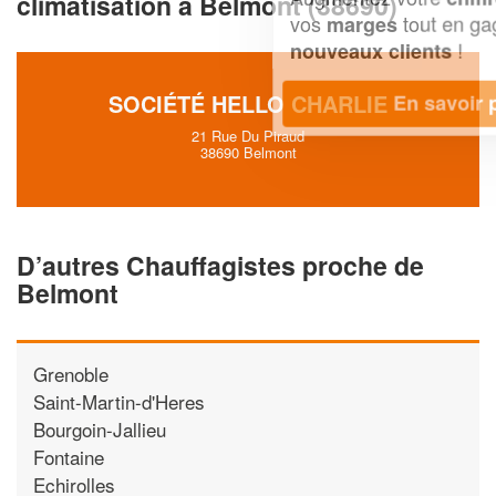
climatisation à Belmont (38690)
vos
tout en gagnant de
marges
!
nouveaux clients
SOCIÉTÉ HELLO CHARLIE
En savoir plus
21 Rue Du Piraud
38690 Belmont
D’autres Chauffagistes proche de
Belmont
Grenoble
Saint-Martin-d'Heres
Bourgoin-Jallieu
Fontaine
Echirolles