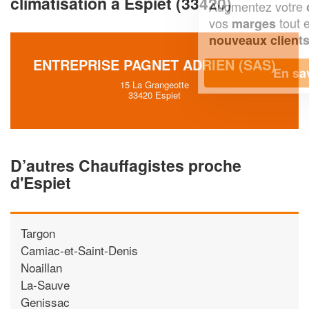
climatisation à Espiet (33420)
Augmentez votre
et
chiffre d'affaires
vos
tout en gagnant de
marges
!
nouveaux clients
ENTREPRISE PAGNET ADRIEN (SAS)
En savoir plus
15 La Grangeotte
33420 Espiet
D’autres Chauffagistes proche
d'Espiet
Targon
Camiac-et-Saint-Denis
Noaillan
La-Sauve
Genissac