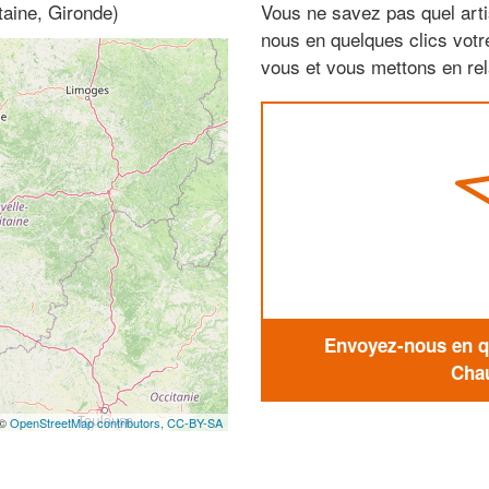
taine, Gironde)
Vous ne savez pas quel arti
nous en quelques clics vot
vous et vous mettons en rela
Envoyez-nous en qu
Chau
 ©
OpenStreetMap contributors,
CC-BY-SA