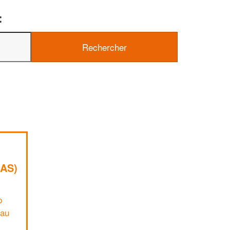
:
✕
Vous êtes un
professionnel ?
Augmentez votre
chiffre d'affai
vos
tout en gagnant de
marges
!
nouveaux clients
En savoir plus
AS)
p
lau