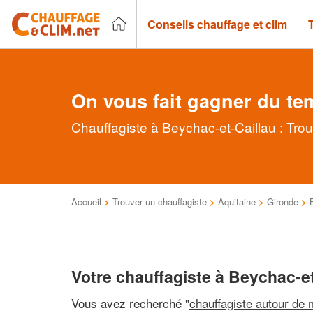
Conseils chauffage et clim
On vous fait gagner du te
Chauffagiste à Beychac-et-Caillau : Tro
Accueil
>
Trouver un chauffagiste
>
Aquitaine
>
Gironde
>
Votre chauffagiste à Beychac-et
Vous avez recherché "
chauffagiste autour de 