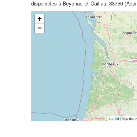
disponibles à Beychac-et-Caillau, 33750 (Aqui
+
−
Leaflet
| Map data