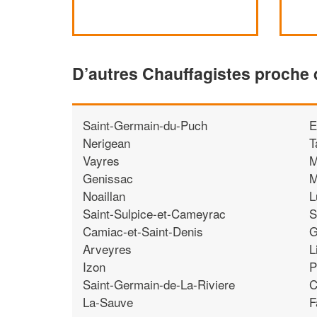
D’autres Chauffagistes proche 
Saint-Germain-du-Puch
E
Nerigean
T
Vayres
M
Genissac
M
Noaillan
L
Saint-Sulpice-et-Cameyrac
S
Camiac-et-Saint-Denis
G
Arveyres
L
Izon
P
Saint-Germain-de-La-Riviere
C
La-Sauve
F