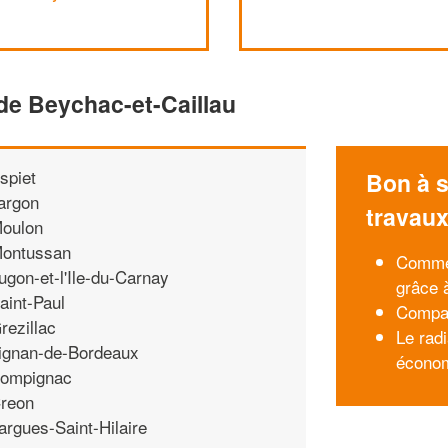
de Beychac-et-Caillau
spiet
Bon à s
argon
travau
oulon
ontussan
Commen
ugon-et-l'Ile-du-Carnay
grâce 
aint-Paul
Compar
rezillac
Le rad
ignan-de-Bordeaux
économ
ompignac
reon
argues-Saint-Hilaire