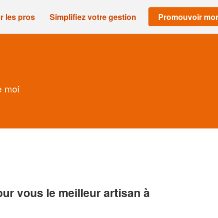
r les pros
Simplifiez votre gestion
Promouvoir mon
e moi
r vous le meilleur artisan à