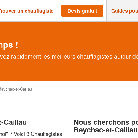
Trouver un chauffagiste
Devis gratuit
Guides pou
mps !
uvez rapidement les meilleurs chauffagistes autour d
Beychac-et-Caillau
-Caillau
Nous cherchons pou
Beychac-et-Caillau
moi
" ? Voici 3 Chauffagistes