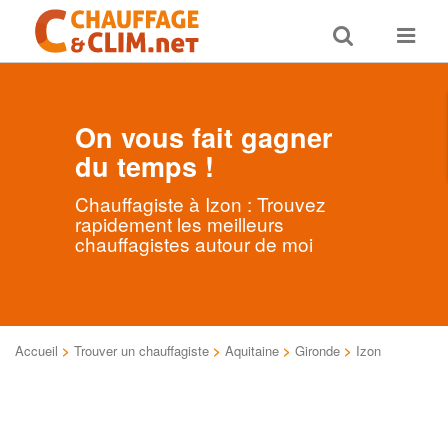
Toggle
Toggle
search
navigat
On vous fait gagner
du temps !
Chauffagiste à Izon : Trouvez
rapidement les meilleurs
chauffagistes autour de moi
Accueil
>
Trouver un chauffagiste
>
Aquitaine
>
Gironde
>
Izon