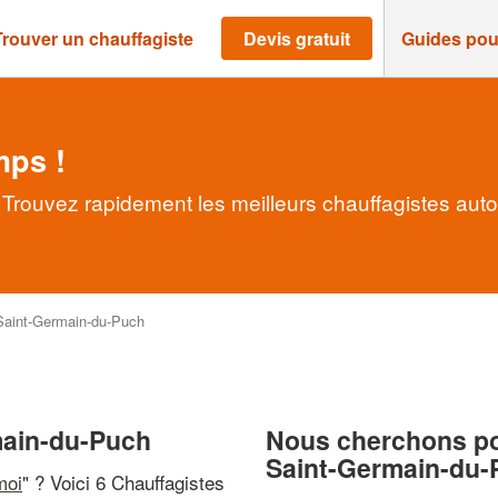
Trouver un chauffagiste
Devis gratuit
Guides pou
mps !
Trouvez rapidement les meilleurs chauffagistes aut
Saint-Germain-du-Puch
main-du-Puch
Nous cherchons pou
Saint-Germain-du-
moi
" ? Voici 6 Chauffagistes