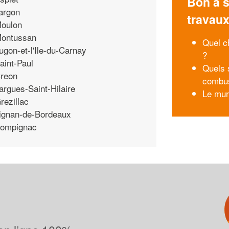
Bon à s
argon
travau
oulon
ontussan
Quel c
ugon-et-l'Ile-du-Carnay
?
aint-Paul
Quels 
reon
combus
argues-Saint-Hilaire
Le mur
rezillac
ignan-de-Bordeaux
ompignac