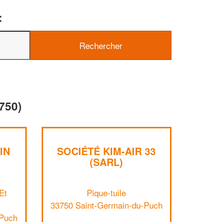
:
750)
✕
Vous êtes un
professionnel ?
IN
SOCIÉTÉ KIM-AIR 33
(SARL)
Augmentez votre
chiffre d'affaires
vos
tout en gagnant de
marges
Et
Pique-tuile
!
nouveaux clients
33750 Saint-Germain-du-Puch
-Puch
En savoir plus