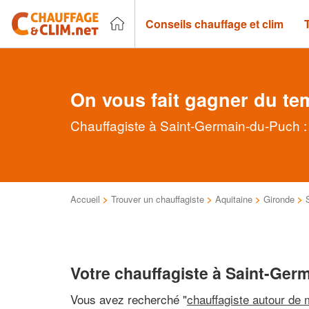
Conseils chauffage et clim
On vous fait gagner du te
Chauffagiste à Saint-Germain-du-Puch : 
Accueil
>
Trouver un chauffagiste
>
Aquitaine
>
Gironde
>
Votre chauffagiste à Saint-Ger
Vous avez recherché "
chauffagiste autour de 