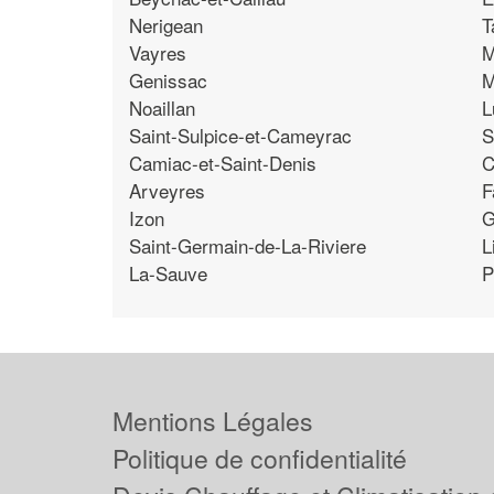
Nerigean
T
Vayres
M
Genissac
M
Noaillan
L
Saint-Sulpice-et-Cameyrac
S
Camiac-et-Saint-Denis
C
Arveyres
F
Izon
G
Saint-Germain-de-La-Riviere
L
La-Sauve
P
Mentions Légales
Politique de confidentialité