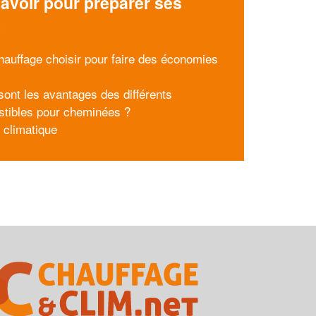
avoir pour préparer ses
x
hauffage choisir pour faire des économies
sont les avantages des différents
tibles pour cheminées ?
 climatique