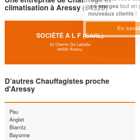
vos
tout en gagnant de
marges
climatisation à Aressy (64320)
!
nouveaux clients
En savoir plus
SOCIÉTÉ A L F (SARL)
33 Chemin De Labielle
64320 Aressy
D’autres Chauffagistes proche
d'Aressy
Pau
Anglet
Biarritz
Bayonne