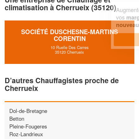
climatisation à Cherrueix (35120)
Augmentez votre
et
chiffre d'affaires
vos
tout en gagnant de
marges
!
nouveaux clients
SOCIÉTÉ DUSCHESNE-MARTINS
CORENTIN
En savoir plus
10 Ruelle Des Carres
35120 Cherrueix
D’autres Chauffagistes proche de
Cherrueix
Dol-de-Bretagne
Betton
Pleine-Fougeres
Roz-Landrieux