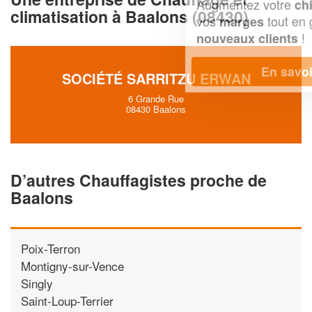
Augmentez votre
et
chiffre d'affaires
climatisation à Baalons (08430)
vos
tout en gagnant de
marges
!
nouveaux clients
En savoir plus
SOCIÉTÉ SARRITZU ERWAN
6 Grande Rue
08430 Baalons
D’autres Chauffagistes proche de
Baalons
Poix-Terron
Montigny-sur-Vence
Singly
Saint-Loup-Terrier