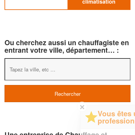
climatisation
Ou cherchez aussi un chauffagiste en
entrant votre ville, département… :
✕
Vous êtes un
professionnel ?
Une entreprise de Chauffage et