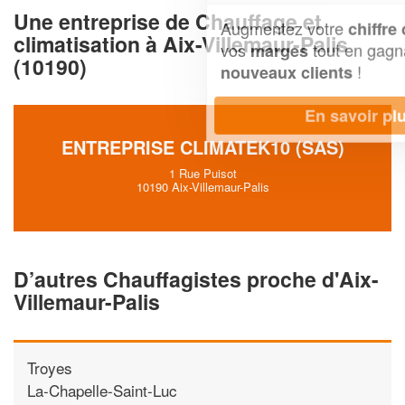
Une entreprise de Chauffage et
Augmentez votre
et
chiffre d'affaires
climatisation à Aix-Villemaur-Palis
vos
tout en gagnant de
marges
(10190)
!
nouveaux clients
En savoir plus
ENTREPRISE CLIMATEK10 (SAS)
1 Rue Puisot
10190 Aix-Villemaur-Palis
D’autres Chauffagistes proche d'Aix-
Villemaur-Palis
Troyes
La-Chapelle-Saint-Luc