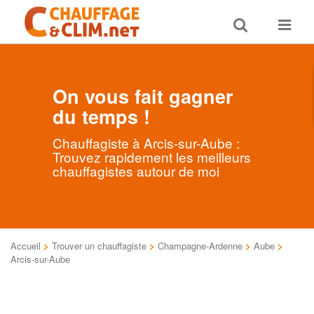
Toggle
Toggle
search
navigat
On vous fait gagner
du temps !
Chauffagiste à Arcis-sur-Aube :
Trouvez rapidement les meilleurs
chauffagistes autour de moi
Accueil
>
Trouver un chauffagiste
>
Champagne-Ardenne
>
Aube
>
Arcis-sur-Aube