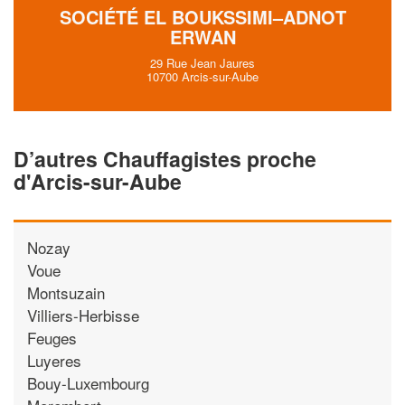
SOCIÉTÉ EL BOUKSSIMI–ADNOT
ERWAN
29 Rue Jean Jaures
10700 Arcis-sur-Aube
D’autres Chauffagistes proche
d'Arcis-sur-Aube
Nozay
Voue
Montsuzain
Villiers-Herbisse
Feuges
Luyeres
Bouy-Luxembourg