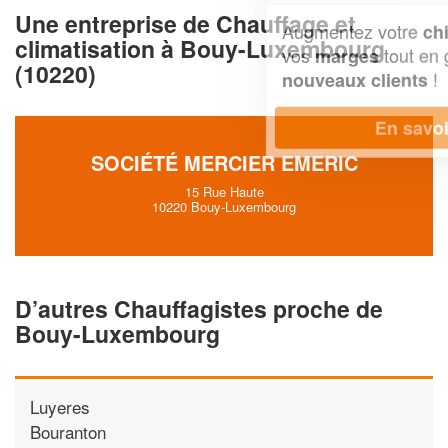
Une entreprise de Chauffage et
Augmentez votre
et
chiffre d'affaires
climatisation à Bouy-Luxembourg
vos
tout en gagnant de
marges
(10220)
!
nouveaux clients
En savoir plus
SOCIÉTÉ MERCIER EMERIC
15 Rue Haute
10220 Bouy-Luxembourg
D’autres Chauffagistes proche de
Bouy-Luxembourg
Luyeres
Bouranton