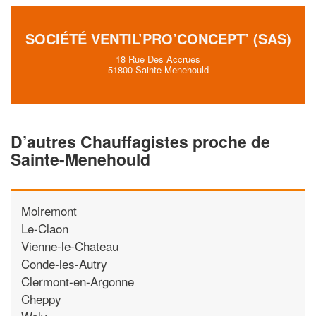
SOCIÉTÉ VENTIL’PRO’CONCEPT’ (SAS)
18 Rue Des Accrues
51800 Sainte-Menehould
D’autres Chauffagistes proche de
Sainte-Menehould
Moiremont
Le-Claon
Vienne-le-Chateau
Conde-les-Autry
Clermont-en-Argonne
Cheppy