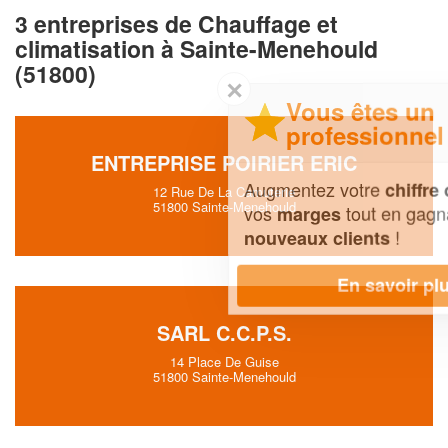
3 entreprises de Chauffage et
climatisation à Sainte-Menehould
(51800)
✕
Vous êtes un
professionnel ?
ENTREPRISE POIRIER ERIC
Augmentez votre
et
chiffre d'affaires
12 Rue De La Camuterie
51800 Sainte-Menehould
vos
tout en gagnant de
marges
!
nouveaux clients
En savoir plus
SARL C.C.P.S.
14 Place De Guise
51800 Sainte-Menehould