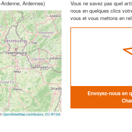
e-Ardenne, Ardennes)
Vous ne savez pas quel arti
nous en quelques clics vot
vous et vous mettons en rela
Envoyez-nous en qu
Chau
 ©
OpenStreetMap contributors,
CC-BY-SA