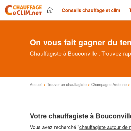
Conseils chauffage et clim
On vous fait gagner du te
Chauffagiste à Bouconville : Trouvez ra
Accueil
>
Trouver un chauffagiste
>
Champagne-Ardenne
Votre chauffagiste à Bouconvill
Vous avez recherché "
chauffagiste autour de 