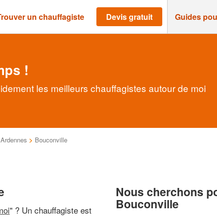
Trouver un chauffagiste
Devis gratuit
Guides pou
mps !
pidement les meilleurs chauffagistes autour de moi
>
Ardennes
>
Bouconville
e
Nous cherchons pou
Bouconville
moi
" ? Un chauffagiste est