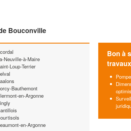
de Bouconville
cordal
Bon à s
a-Neuville-à-Maire
travau
aint-Loup-Terrier
elval
Pompes
aalons
Dimens
orcy-Bauthemont
optimi
lermont-en-Argonne
Survei
ingly
juridiq
antillois
ourtisols
eaumont-en-Argonne