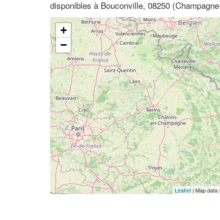
disponibles à Bouconville, 08250 (Champagn
+
−
Leaflet
| Map data