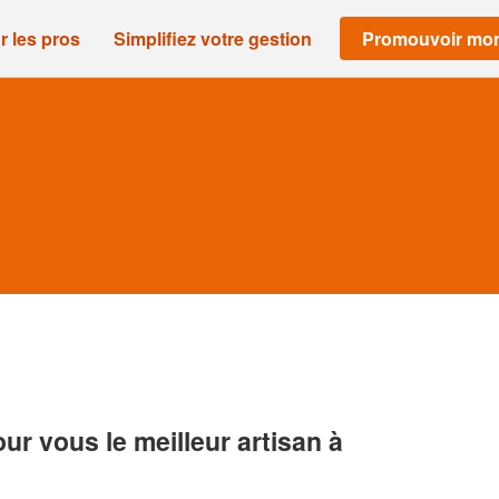
r les pros
Simplifiez votre gestion
Promouvoir mon
r vous le meilleur artisan à