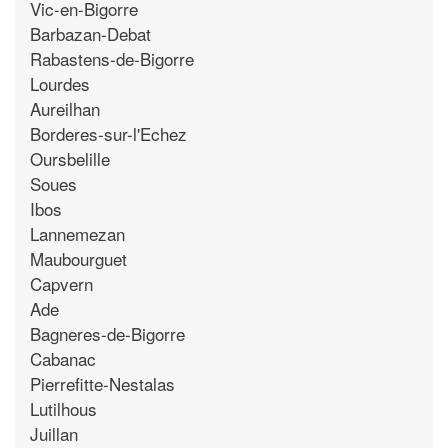
Vic-en-Bigorre
Barbazan-Debat
Rabastens-de-Bigorre
Lourdes
Aureilhan
Borderes-sur-l'Echez
Oursbelille
Soues
Ibos
Lannemezan
Maubourguet
Capvern
Ade
Bagneres-de-Bigorre
Cabanac
Pierrefitte-Nestalas
Lutilhous
Juillan