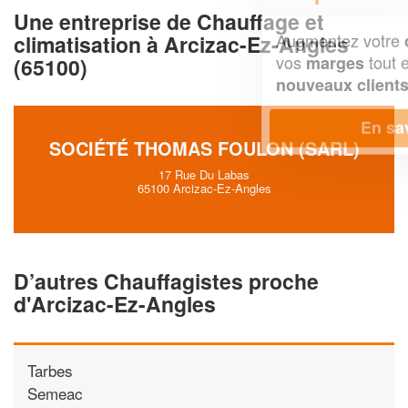
Une entreprise de Chauffage et
Augmentez votre
et
chiffre d'affaires
climatisation à Arcizac-Ez-Angles
vos
tout en gagnant de
marges
(65100)
!
nouveaux clients
En savoir plus
SOCIÉTÉ THOMAS FOULON (SARL)
17 Rue Du Labas
65100 Arcizac-Ez-Angles
D’autres Chauffagistes proche
d'Arcizac-Ez-Angles
Tarbes
Semeac