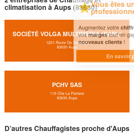
Vous êtes un
climatisation à Aups (83630)
professionnel ?
Augmentez votre
et
chiffre d'affaires
SOCIÉTÉ VOLGA MULTIMEDIA (SARL)
vos
tout en gagnant de
marges
!
nouveaux clients
1201 Route De Salernes
83630 Aups
En savoir plus
PCHV SAS
115 Che La Peiriere
83630 Aups
D’autres Chauffagistes proche d'Aups