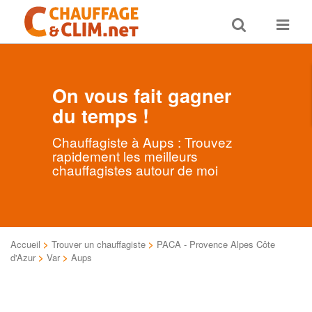
Toggle
Toggle
search
navigat
On vous fait gagner
du temps !
Chauffagiste à Aups : Trouvez
rapidement les meilleurs
chauffagistes autour de moi
Accueil
>
Trouver un chauffagiste
>
PACA - Provence Alpes Côte
d'Azur
>
Var
>
Aups