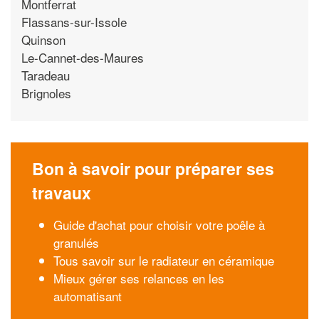
Montferrat
Flassans-sur-Issole
Quinson
Le-Cannet-des-Maures
Taradeau
Brignoles
Bon à savoir pour préparer ses
travaux
Guide d'achat pour choisir votre poêle à
granulés
Tous savoir sur le radiateur en céramique
Mieux gérer ses relances en les
automatisant