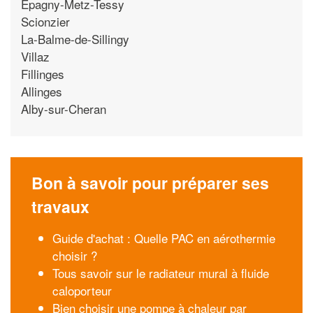
Epagny-Metz-Tessy
Scionzier
La-Balme-de-Sillingy
Villaz
Fillinges
Allinges
Alby-sur-Cheran
Bon à savoir pour préparer ses
travaux
Guide d'achat : Quelle PAC en aérothermie
choisir ?
Tous savoir sur le radiateur mural à fluide
caloporteur
Bien choisir une pompe à chaleur par