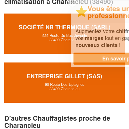
climatisation à Charancieu (38490)
✕
Vous êtes un
professionnel ?
SOCIÉTÉ NB THERMIQUE (SARL)
Augmentez votre
et
chiffre d'affaires
525 Route Du Bas Juvenin
vos
tout en gagnant de
marges
38490 Charancieu
!
nouveaux clients
En savoir plus
ENTREPRISE GILLET (SAS)
90 Route Des Eplagnes
38490 Charancieu
D’autres Chauffagistes proche de
Charancieu