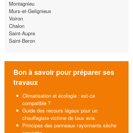
Montagnieu
Murs-et-Gelignieux
Voiron
Chalon
Saint-Aupre
Saint-Beron
Bon à savoir pour préparer ses
travaux
Climatisation et écologie : est-ce
compatible ?
Guide des recours légaux pour un
chauffagiste victime de faux avis
Principes des panneaux rayonnants sèche
serviette